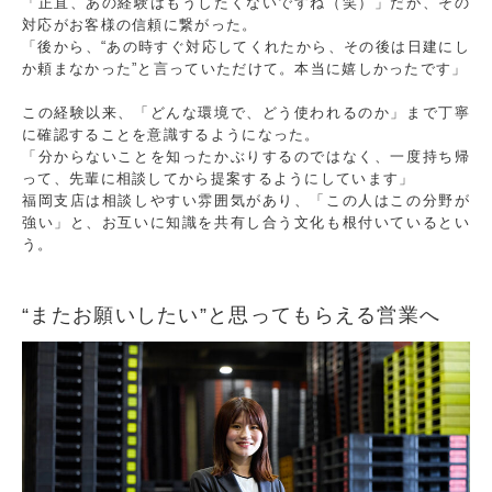
「正直、あの経験はもうしたくないですね（笑）」だが、その
対応がお客様の信頼に繋がった。
「後から、“あの時すぐ対応してくれたから、その後は日建にし
か頼まなかった”と言っていただけて。本当に嬉しかったです」
この経験以来、「どんな環境で、どう使われるのか」まで丁寧
に確認することを意識するようになった。
「分からないことを知ったかぶりするのではなく、一度持ち帰
って、先輩に相談してから提案するようにしています」
福岡支店は相談しやすい雰囲気があり、「この人はこの分野が
強い」と、お互いに知識を共有し合う文化も根付いているとい
う。
“またお願いしたい”と思ってもらえる営業へ