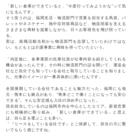
「新しい倉庫ができていると、“今度行ってみようかな”って気
になるんです」
そう笑うのは、福岡支店・物流部門で営業を担当する馬原。パ
レットやネステナー、熱中症対策商品など、物流現場を支える
さまざまな商材を提案しながら、日々お客様先を飛び回ってい
る。
実は、就職活動当初から物流部門を志望していたわけではな
い。もともとは介護事業に興味を持っていたという。
「内定後に、各事業部の先輩社員が仕事内容を紹介してくれる
機会があったんです。その時に物流部門の話を聞いて、運送会
社など自分でも知っている会社と取引していることを知りまし
た。仕事のイメージが一番具体的に湧いたんです」
全国展開している会社であることも魅力だった。福岡にも地
元・熊本にも拠点があり、“将来どこで働くことになっても安心
できる”。そんな安定感も入社の決め手になった。
現在担当しているのは福岡市内を中心としたエリア。新規営業
にも積極的に取り組み、「新しい倉庫ができている」と思え
ば、自ら足を運ぶことも多い。
「『リースをしている会社です』とご挨拶して、担当の方に繋
いでもらう感じですね」