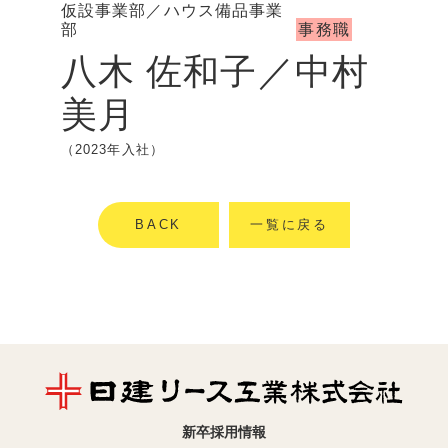
仮設事業部／ハウス備品事業
部
事務職
八木 佐和子／中村
美月
（2023年入社）
BACK
一覧に戻る
新卒採用情報