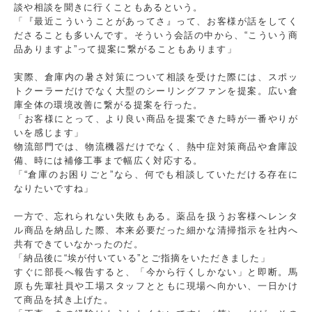
談や相談を聞きに行くこともあるという。
「『最近こういうことがあってさ』って、お客様が話をしてく
ださることも多いんです。そういう会話の中から、“こういう商
品ありますよ”って提案に繋がることもあります」
実際、倉庫内の暑さ対策について相談を受けた際には、スポッ
トクーラーだけでなく大型のシーリングファンを提案。広い倉
庫全体の環境改善に繋がる提案を行った。
「お客様にとって、より良い商品を提案できた時が一番やりが
いを感じます」
物流部門では、物流機器だけでなく、熱中症対策商品や倉庫設
備、時には補修工事まで幅広く対応する。
「“倉庫のお困りごと”なら、何でも相談していただける存在に
なりたいですね」
一方で、忘れられない失敗もある。薬品を扱うお客様へレンタ
ル商品を納品した際、本来必要だった細かな清掃指示を社内へ
共有できていなかったのだ。
「納品後に“埃が付いている”とご指摘をいただきました」
すぐに部長へ報告すると、「今から行くしかない」と即断。馬
原も先輩社員や工場スタッフとともに現場へ向かい、一日かけ
て商品を拭き上げた。