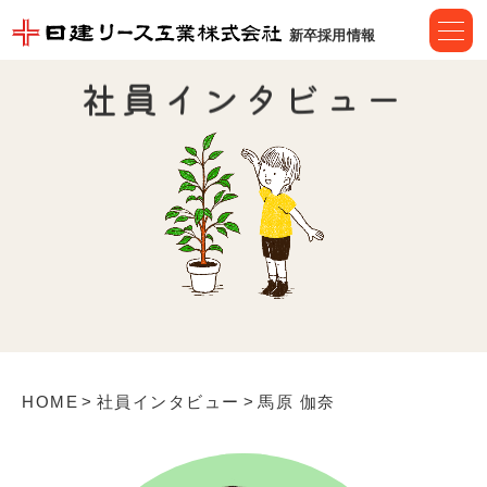
新卒採用情報
社
員
イ
ン
タ
ビ
ュ
ー
HOME
社員インタビュー
馬原 伽奈