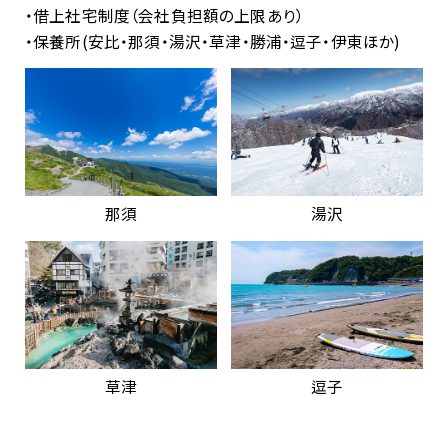
・借上社宅制度（会社負担額の上限あり）
・保養所(安比・那須・湯沢・草津・勝浦・逗子・伊東ほか)
那須
湯沢
草津
逗子