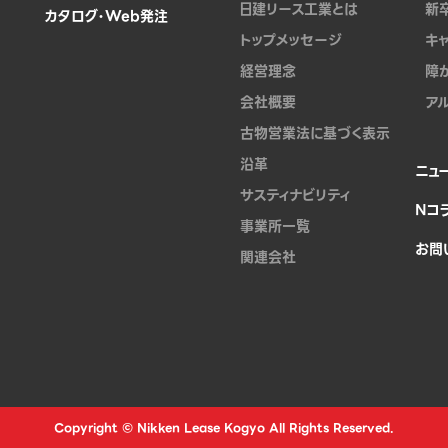
日建リース工業とは
新
カタログ・Web発注
トップメッセージ
キ
経営理念
障
会社概要
ア
古物営業法に基づく表示
沿革
ニュ
サスティナビリティ
Nコ
事業所一覧
お問
関連会社
Copyright © Nikken Lease Kogyo All Rights Reserved.