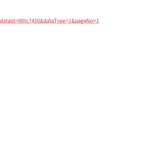
c?dataId=00tc7430&dataType=1&pageNo=1