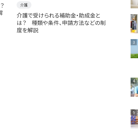
？
介護
解
介護で受けられる補助金・助成金と
2
は？ 種類や条件、申請方法などの制
度を解説
3
4
5