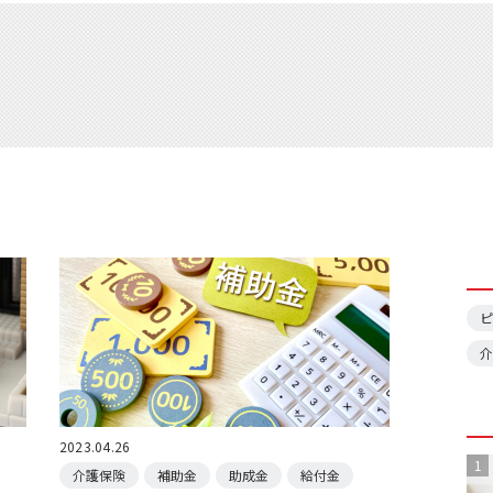
ピ
介
2023.04.26
1
介護保険
補助金
助成金
給付金