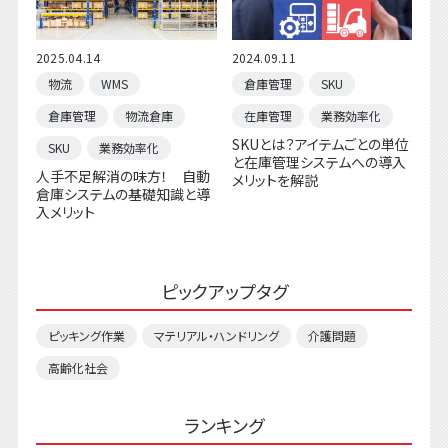
2025.04.14
2024.09.11
物流
WMS
倉庫管理
SKU
倉庫管理
物流倉庫
在庫管理
業務効率化
SKUとは？アイテムごとの単位
SKU
業務効率化
と在庫管理システムへの導入
人手不足解消の味方！ 自動
メリットを解説
倉庫システムの基礎知識と導
入メリット
ピックアップタグ
ピッキング作業
マテリアル・ハンドリング
介護問題
高齢化社会
ランキング